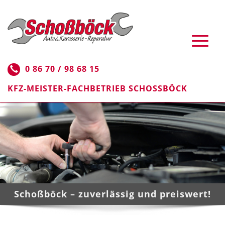
0 86 70 / 98 68 15
KFZ-MEISTER-FACHBETRIEB SCHOSSBÖCK
Schoßböck – zuverlässig und preiswert!