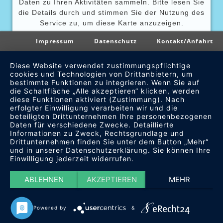
Daten zu Ihren Aktivitäten sammeln. Bitte lesen Sie
die Details durch und stimmen Sie der Nutzung des
Service zu, um diese Karte anzuzeigen.
Impressum
Datenschutz
Kontakt/Anfahrt
Mehr Informationen
Akzeptieren
Diese Website verwendet zustimmungspflichtige
Powered by
Usercentrics Consent Management
cookies und Technologien von Drittanbietern, um
Platform
bestimmte Funktionen zu integrieren. Wenn Sie auf
die Schaltfläche „Alle akzeptieren“ klicken, werden
diese Funktionen aktiviert (Zustimmung). Nach
erfolgter Einwilligung verarbeiten wir und die
beteiligten Drittunternehmen Ihre personenbezogenen
Daten für verschiedene Zwecke. Detaillierte
Informationen zu Zweck, Rechtsgrundlage und
Drittunternehmen finden Sie unter dem Button „Mehr“
und in unserer Datenschutzerklärung. Sie können Ihre
Einwilligung jederzeit widerrufen.
ABLEHNEN
AKZEPTIEREN
MEHR
Powered by
&